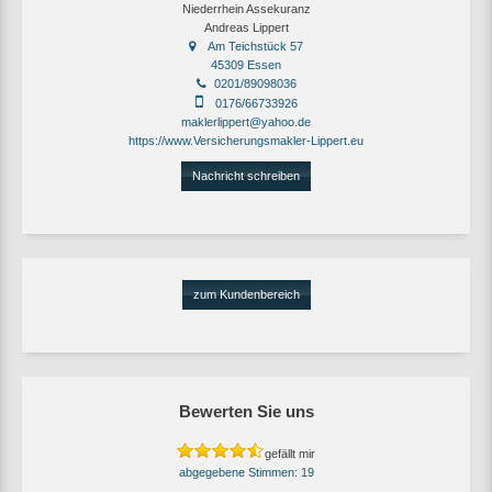
Niederrhein Assekuranz
Andreas Lippert
Am Teichstück 57
45309 Essen
0201/89098036
0176/66733926
maklerlippert@yahoo.de
https://www.Versicherungsmakler-Lippert.eu
Nachricht schreiben
zum Kundenbereich
Bewerten Sie uns
gefällt mir
19