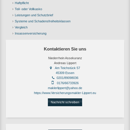
Haftpflicht
Teil- oder Vollkasko
Leistungen und Schutzbrief
Systeme und Schadensfreiheitsklassen
Vergleich
Insassenversicherung
Kontaktieren Sie uns
Niederrhein Assekuranz
Andreas Lippert
Am Teichstück 57
45309 Essen
0201/89098036
0176/66733926
maklerlippert@yahoo.de
https://www.Versicherungsmakler-Lippert.eu
Nachricht schreiben