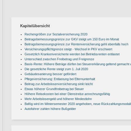
Kapitelübersicht
Rechengrößen zur Sozialversicherung 2020
Beitragsbemessungsgrenze zur GKV steigt um 150 Euro im Monat
Beitragsbemessungsgrenze zur Rentenversicherung geht ebenfalls hoch
Versicherungspflichtgrenze steigt - Wechsel in PKV erschwert
Gesetzlich Krankenversicherte werden bei Betriebsrenten entlastet
Unterschied zwischen Freibetrag und Freigrenze
Basis-Rente: Höhere Beträge dürfen bei Steuererklärung geltend gemacht
Die gesetzliche Rente steigt zum 1. Juli 2020
Gebäudesanierung besser gefördert
Pflegeversicherung: Entlastung bei Elternunterhalt
Beitrag zur Arbeitslosenversicherung sinkt leicht
Etwas höherer Grundfreibetrag bei Steuer
Höhere Reisekosten bei einer Dienstreise anrechnungsfähig
Mehr Arbeitslosengeld und höherer Mindestlohn
Bafög wird im Wintersemester 2020 angehoben, neue Rückzahlungsmodali
Autofahrer zahlen höhere Bußgelder