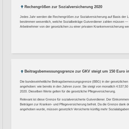
Rechengrößen zur Sozialversicherung 2020
Jedes Jahr werden die Rechengrößen zur Sozialversicherung auf Basis der L
bestimmen wesentlich, welche Sozialbeiträge Gutverdiener zahlen müssen 
Arbeitnehmer von der gesetzlichen zu einer privaten Krankenversicherung we
Beitragsbemessungsgrenze zur GKV steigt um 150 Euro 
Die bundeseinheitliche Beitragsbemessungsgrenze (BBG) in der gesetzlichen
angehoben: wie bereits in den Jahren zuvor. Sie steigt von monatlich 4.537,50
2020. Dieselben Werte gelten für die gesetzliche Pflegeversicherung.
Relevant ist diese Grenze für sozialversicherte Gutverdiener. Der Einkommensa
Beiträgen zur Kranken- und Pflegeversicherung befreit. Da die Grenze dank d
angehoben wurde, müssen gesetzlich Versicherte künftig mehr Sozialabgaben