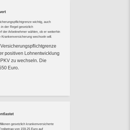
wert
icherungspflichtgrenze wichtig, auch
in der Regel gesetzlich
rf der Arbeitnehmer wählen, ob er weiterhin
te Krankenversicherung wechseln will.
 Versicherungspflichtgrenze
er positiven Lohnentwicklung
e PKV zu wechseln. Die
.550 Euro.
ntlastet
llionen gesetzlich krankenversicherte
 Freibetrag von 159,25 Euro auf