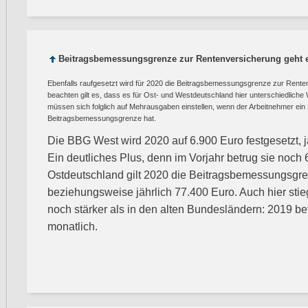
Beitragsbemessungsgrenze zur Rentenversicherung geht e
Ebenfalls raufgesetzt wird für 2020 die Beitragsbemessungsgrenze zur Rente
beachten gilt es, dass es für Ost- und Westdeutschland hier unterschiedliche
müssen sich folglich auf Mehrausgaben einstellen, wenn der Arbeitnehmer ei
Beitragsbemessungsgrenze hat.
Die BBG West wird 2020 auf 6.900 Euro festgesetzt, j
Ein deutliches Plus, denn im Vorjahr betrug sie noch 
Ostdeutschland gilt 2020 die Beitragsbemessungsgre
beziehungsweise jährlich 77.400 Euro. Auch hier stie
noch stärker als in den alten Bundesländern: 2019 be
monatlich.