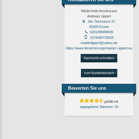
Niederrhein Assekuranz
Andreas Lippert
Am Teichstück 57
45309 Essen
0201/89098036
0176/66733926
maklerlippert@yahoo.de
https://www.Versicherungsmakler-Lippert.eu
Nachricht schreiben
zum Kundenbereich
Bewerten Sie uns
gefällt mir
19