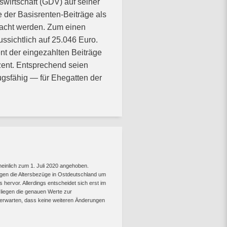
irtschaft (GDV) auf seiner
 der Basisrenten-Beiträge als
acht werden. Zum einen
ssichtlich auf 25.046 Euro.
t der eingezahlten Beiträge
ent. Entsprechend seien
sfähig — für Ehegatten der
heinlich zum 1. Juli 2020 angehoben.
igen die Altersbezüge in Ostdeutschland um
ervor. Allerdings entscheidet sich erst im
liegen die genauen Werte zur
u erwarten, dass keine weiteren Änderungen