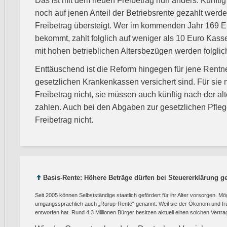
Das ist mit dem neuen Freibetrag nun anders. Künfti
noch auf jenen Anteil der Betriebsrente gezahlt werde
Freibetrag übersteigt. Wer im kommenden Jahr 169 E
bekommt, zahlt folglich auf weniger als 10 Euro Kas
mit hohen betrieblichen Altersbezügen werden folglich
Enttäuschend ist die Reform hingegen für jene Rentner,
gesetzlichen Krankenkassen versichert sind. Für sie n
Freibetrag nicht, sie müssen auch künftig nach der a
zahlen. Auch bei den Abgaben zur gesetzlichen Pflege
Freibetrag nicht.
Basis-Rente: Höhere Beträge dürfen bei Steuererklärung 
Seit 2005 können Selbstständige staatlich gefördert für ihr Alter vorsorgen. M
umgangssprachlich auch „Rürup-Rente“ genannt: Weil sie der Ökonom und frü
entworfen hat. Rund 4,3 Millionen Bürger besitzen aktuell einen solchen Vertra