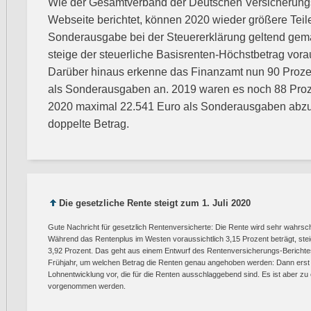
Wie der Gesamtverband der Deutschen Versicherungsw
Webseite berichtet, können 2020 wieder größere Teile
Sonderausgabe bei der Steuererklärung geltend gem
steige der steuerliche Basisrenten-Höchstbetrag vorau
Darüber hinaus erkenne das Finanzamt nun 90 Prozen
als Sonderausgaben an. 2019 waren es noch 88 Proz
2020 maximal 22.541 Euro als Sonderausgaben abzug
doppelte Betrag.
Die gesetzliche Rente steigt zum 1. Juli 2020
Gute Nachricht für gesetzlich Rentenversicherte: Die Rente wird sehr wahrsc
Während das Rentenplus im Westen voraussichtlich 3,15 Prozent beträgt, ste
3,92 Prozent. Das geht aus einem Entwurf des Rentenversicherungs-Berichtes h
Frühjahr, um welchen Betrag die Renten genau angehoben werden: Dann erst 
Lohnentwicklung vor, die für die Renten ausschlaggebend sind. Es ist aber z
vorgenommen werden.