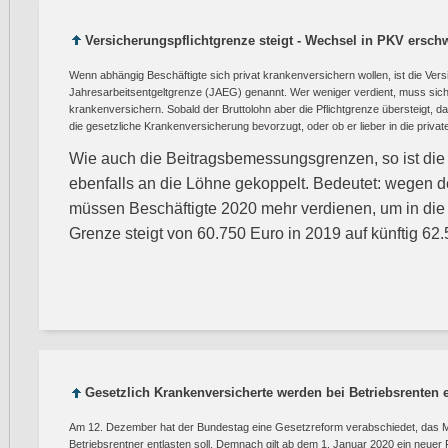
Versicherungspflichtgrenze steigt - Wechsel in PKV ersch
Wenn abhängig Beschäftigte sich privat krankenversichern wollen, ist die Vers
Jahresarbeitsentgeltgrenze (JAEG) genannt. Wer weniger verdient, muss sich 
krankenversichern. Sobald der Bruttolohn aber die Pflichtgrenze übersteigt, da
die gesetzliche Krankenversicherung bevorzugt, oder ob er lieber in die priva
Wie auch die Beitragsbemessungsgrenzen, so ist die
ebenfalls an die Löhne gekoppelt. Bedeutet: wegen d
müssen Beschäftigte 2020 mehr verdienen, um in di
Grenze steigt von 60.750 Euro in 2019 auf künftig 62
Gesetzlich Krankenversicherte werden bei Betriebsrenten e
Am 12. Dezember hat der Bundestag eine Gesetzreform verabschiedet, das Mi
Betriebsrentner entlasten soll. Demnach gilt ab dem 1. Januar 2020 ein neuer