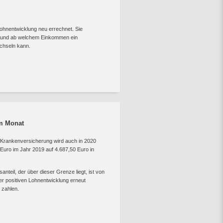
ohnentwicklung neu errechnet. Sie
— und ab welchem Einkommen ein
chseln kann.
im Monat
 Krankenversicherung wird auch in 2020
 Euro im Jahr 2019 auf 4.687,50 Euro in
nteil, der über dieser Grenze liegt, ist von
er positiven Lohnentwicklung erneut
 zahlen.