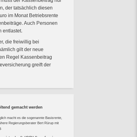
g muss der Kassenbeitrag nur
n, der tatsächlich diesen
uro im Monat Betriebsrente
senbeiträge. Auch Personen
 entlastet.
 die freiwillig bei
ämlich gilt der neue
lten Regel Kassenbeitrag
versicherung greift der
geltend gemacht werden
öglich macht es die sogenannte Basisrente,
here Regierungsberater Bert Rürup mit
g.