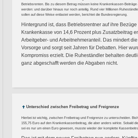
Betriebsrenten. Bis zu diesem Betrag müssen keine Krankenkassen-Beiträge au
werden: und darüber hinaus nur noch anteilig. Rund vier Millionen Ruheständ
sollen auf diese Weise entlastet werden, berichtet die Bundesregierung.
Hintergrund ist, dass Betriebsrentner auf ihre Bezüge
Krankenkasse von 14,6 Prozent plus Zusatzbeitrag en
Arbeitgeber- und Arbeitnehmeranteil. Das mindert die A
Vorsorge und sorgt seit Jahren für Debatten. Hier wu
Kompromiss erzielt. Die Ruheständler behalten deut
ganz abgeschafft werden die Abgaben nicht.
Unterschied zwischen Freibetrag und Freigrenze
Hierbei ist wichtig, zwischen Freibetrag und Freigrenze zu unterscheiden. Bish
155,75 Euro auf den Krankenkassenbeitrag, die aber anders wirkte. Sobald die
sei es nur um einen Euro gewesen, musste wieder der komplette Kassenbeitr