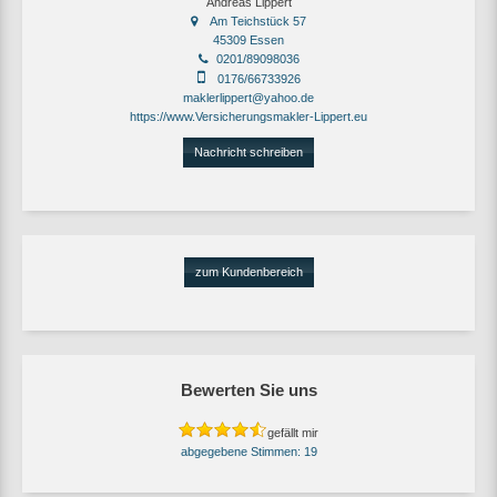
Andreas Lippert
Am Teichstück 57
45309 Essen
0201/89098036
0176/66733926
maklerlippert@yahoo.de
https://www.Versicherungsmakler-Lippert.eu
Nachricht schreiben
zum Kundenbereich
Bewerten Sie uns
gefällt mir
19