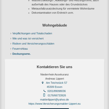
Wasserzuleitungs-, Ableitungs- und Heizungsrohre; auch
außerhalb des Hauses oder des Grundstückes
Mietausfallzusatzdeckung für vermietete Wohnräume
Dekontamination von Erdreich uvm.
Wohngebäude
Verpflichtungen und Totalschaden
Wie und was ist versichert
Risiken und Versicherungsschäden
Feuerrohbau
Deckungserw.
Kontaktieren Sie uns
Niederrhein Assekuranz
Andreas Lippert
Am Teichstück 57
45309 Essen
0201/89098036
0176/66733926
maklerlippert@yahoo.de
https://www.Versicherungsmakler-Lippert.eu