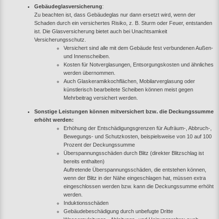
Gebäudeglasversicherung
:
Zu beachten ist, dass Gebäudeglas nur dann ersetzt wird, wenn der
Schaden durch ein versichertes Risiko, z. B. Sturm oder Feuer, entstanden
ist. Die Glasversicherung bietet auch bei Unachtsamkeit
Versicherungsschutz.
Versichert sind alle mit dem Gebäude fest verbundenen Außen-
und Innenscheiben.
Kosten für Notverglasungen, Entsorgungskosten und ähnliches
werden übernommen.
Auch Glaskeramikkochflächen, Mobilarverglasung oder
künstlerisch bearbeitete Scheiben können meist gegen
Mehrbeitrag versichert werden.
Sonstige Leistungen können mitversichert bzw. die Deckungssumme
erhöht werden:
Erhöhung der Entschädigungsgrenzen für Aufräum-, Abbruch-,
Bewegungs- und Schutzkosten, beispielsweise von 10 auf 100
Prozent der Deckungssumme
Überspannungsschäden durch Blitz (direkter Blitzschlag ist
bereits enthalten)
Auftretende Überspannungsschäden, die entstehen können,
wenn der Blitz in der Nähe eingeschlagen hat, müssen extra
eingeschlossen werden bzw. kann die Deckungssumme erhöht
werden.
Induktionsschäden
Gebäudebeschädigung durch unbefugte Dritte