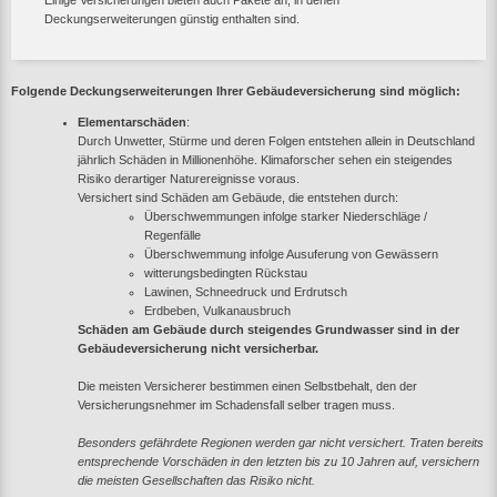
Einige Versicherungen bieten auch Pakete an, in denen
Deckungserweiterungen günstig enthalten sind.
Folgende Deckungserweiterungen Ihrer Gebäudeversicherung sind möglich:
Elementarschäden
:
Durch Unwetter, Stürme und deren Folgen entstehen allein in Deutschland
jährlich Schäden in Millionenhöhe. Klimaforscher sehen ein steigendes
Risiko derartiger Naturereignisse voraus.
Versichert sind Schäden am Gebäude, die entstehen durch:
Überschwemmungen infolge starker Niederschläge /
Regenfälle
Überschwemmung infolge Ausuferung von Gewässern
witterungsbedingten Rückstau
Lawinen, Schneedruck und Erdrutsch
Erdbeben, Vulkanausbruch
Schäden am Gebäude durch steigendes Grundwasser sind in der
Gebäudeversicherung nicht versicherbar.
Die meisten Versicherer bestimmen einen Selbstbehalt, den der
Versicherungsnehmer im Schadensfall selber tragen muss.
Besonders gefährdete Regionen werden gar nicht versichert. Traten bereits
entsprechende Vorschäden in den letzten bis zu 10 Jahren auf, versichern
die meisten Gesellschaften das Risiko nicht.