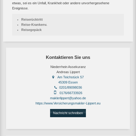
etwas, sei es ein Unfall, Krankheit oder andere unvorhergesehene
Ereignisse.
Reiserücktritt
Reise-Krankenv.
Reisegepäck
Kontaktieren Sie uns
Niederrhein Assekuranz
Andreas Lippert
Am Teichstück 57
45309 Essen
0201/89098036
0176/66733926
maklerlippert@yahoo.de
https://www.Versicherungsmakler-Lippert.eu
Nachricht schreiben