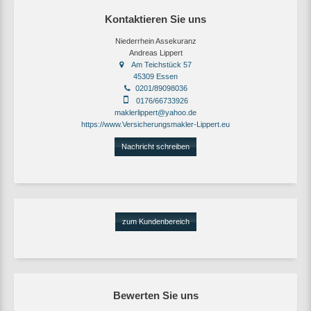
Kontaktieren Sie uns
Niederrhein Assekuranz
Andreas Lippert
Am Teichstück 57
45309 Essen
0201/89098036
0176/66733926
maklerlippert@yahoo.de
https://www.Versicherungsmakler-Lippert.eu
Nachricht schreiben
zum Kundenbereich
Bewerten Sie uns