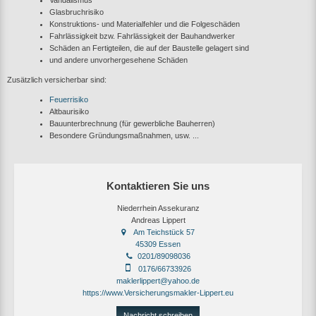
Glasbruchrisiko
Konstruktions- und Materialfehler und die Folgeschäden
Fahrlässigkeit bzw. Fahrlässigkeit der Bauhandwerker
Schäden an Fertigteilen, die auf der Baustelle gelagert sind
und andere unvorhergesehene Schäden
Zusätzlich versicherbar sind:
Feuerrisiko
Altbaurisiko
Bauunterbrechnung (für gewerbliche Bauherren)
Besondere Gründungsmaßnahmen, usw. ...
Kontaktieren Sie uns
Niederrhein Assekuranz
Andreas Lippert
Am Teichstück 57
45309 Essen
0201/89098036
0176/66733926
maklerlippert@yahoo.de
https://www.Versicherungsmakler-Lippert.eu
Nachricht schreiben