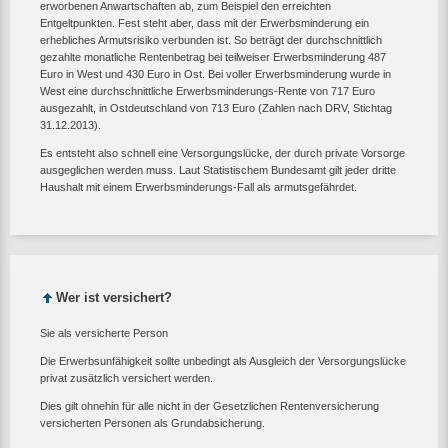
erworbenen Anwartschaften ab, zum Beispiel den erreichten
Entgeltpunkten. Fest steht aber, dass mit der Erwerbsminderung ein
erhebliches Armutsrisiko verbunden ist. So beträgt der durchschnittlich
gezahlte monatliche Rentenbetrag bei teilweiser Erwerbsminderung 487
Euro in West und 430 Euro in Ost. Bei voller Erwerbsminderung wurde in
West eine durchschnittliche Erwerbsminderungs-Rente von 717 Euro
ausgezahlt, in Ostdeutschland von 713 Euro (Zahlen nach DRV, Stichtag
31.12.2013).
Es entsteht also schnell eine Versorgungslücke, der durch private Vorsorge
ausgeglichen werden muss. Laut Statistischem Bundesamt gilt jeder dritte
Haushalt mit einem Erwerbsminderungs-Fall als armutsgefährdet.
Wer ist versichert?
Sie als versicherte Person
Die Erwerbsunfähigkeit sollte unbedingt als Ausgleich der Versorgungslücke
privat zusätzlich versichert werden.
Dies gilt ohnehin für alle nicht in der Gesetzlichen Rentenversicherung
versicherten Personen als Grundabsicherung.