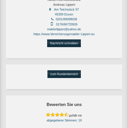
Andreas Lippert
Am Teichstück 57
45309 Essen
0201/89098036
0176/66733926
maklerlippert@yahoo.de
https://www.Versicherungsmakler-Lippert.eu
Nachricht schreiben
zum Kundenbereich
Bewerten Sie uns
gefällt mir
19